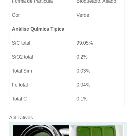
Forma de Partícula
Bloqueado, Afiado
Cor
Verde
Análise Química Típica
SiC total
99,05%
SiO2 total
0,2%
Total Sim
0,03%
Fe total
0,04%
Total C
0,1%
Aplicativos