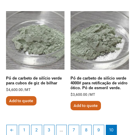
Pó de carbeto de silício verde
Pó de carbeto de silício verde
para cubos de giz de bilhar
4000# para retificação de vidro
ótico. Pó de esmeril verde.
$
4,600.00
/MT
$
3,600.00
/MT
Add to quote
Add to quote
←
1
2
3
…
7
8
9
10