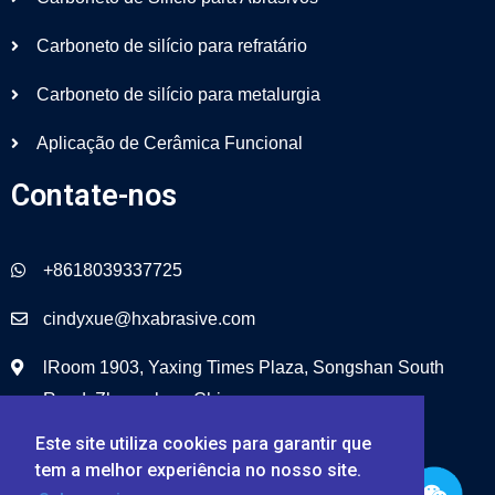
Carboneto de silício para refratário
Carboneto de silício para metalurgia
Aplicação de Cerâmica Funcional
Contate-nos
+8618039337725
cindyxue@hxabrasive.com
lRoom 1903, Yaxing Times Plaza, Songshan South
Road, Zhengzhou, China
Este site utiliza cookies para garantir que
tem a melhor experiência no nosso site.