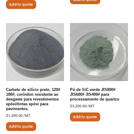
Add to quote
Carbeto de silício preto, 120#
Pó de SiC verde JIS800#
180#, coríndon resistente ao
JIS600# JIS400# para
desgaste para revestimentos
processamento de quartzo
epóxi/tintas epóxi para
$
3,200.00
/MT
pavimentos.
$
1,300.00
/MT
Add to quote
Add to quote