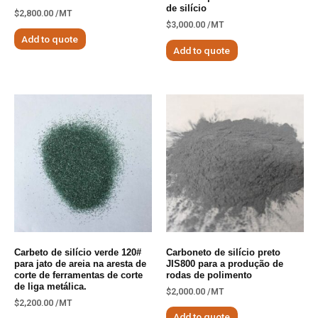
de silício
$
2,800.00
/MT
$
3,000.00
/MT
Add to quote
Add to quote
Carbeto de silício verde 120#
Carboneto de silício preto
para jato de areia na aresta de
JIS800 para a produção de
corte de ferramentas de corte
rodas de polimento
de liga metálica.
$
2,000.00
/MT
$
2,200.00
/MT
Add to quote