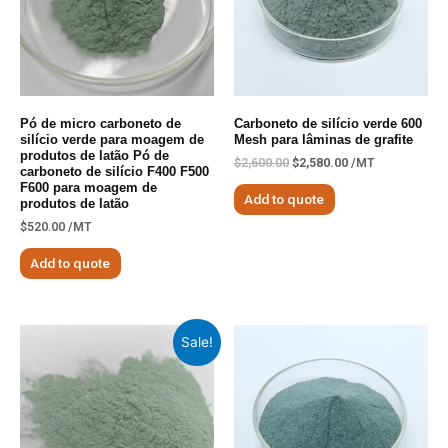
Pó de micro carboneto de
Carboneto de silício verde 600
silício verde para moagem de
Mesh para lâminas de grafite
produtos de latão Pó de
$
2,600.00
$
2,580.00
/MT
carboneto de silício F400 F500
F600 para moagem de
Add to quote
produtos de latão
$
520.00
/MT
Add to quote
Sale!