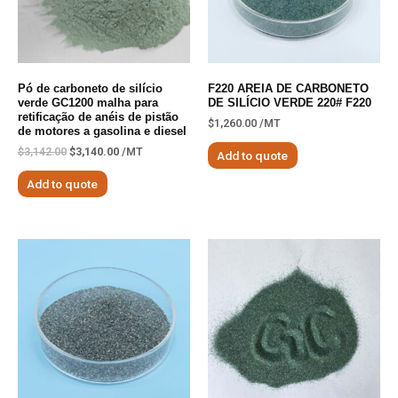
Pó de carboneto de silício
F220 AREIA DE CARBONETO
verde GC1200 malha para
DE SILÍCIO VERDE 220# F220
retificação de anéis de pistão
$
1,260.00
/MT
de motores a gasolina e diesel
$
3,142.00
$
3,140.00
/MT
Add to quote
Add to quote