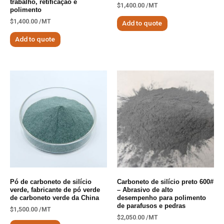
trabalho, retificação e
$
1,400.00
/MT
polimento
$
1,400.00
/MT
Add to quote
Add to quote
Pó de carboneto de silício
Carboneto de silício preto 600#
verde, fabricante de pó verde
– Abrasivo de alto
de carboneto verde da China
desempenho para polimento
de parafusos e pedras
$
1,500.00
/MT
$
2,050.00
/MT