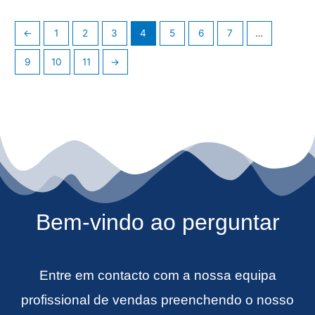
←
1
2
3
4
5
6
7
…
9
10
11
→
Bem-vindo ao perguntar
Entre em contacto com a nossa equipa
profissional de vendas preenchendo o nosso