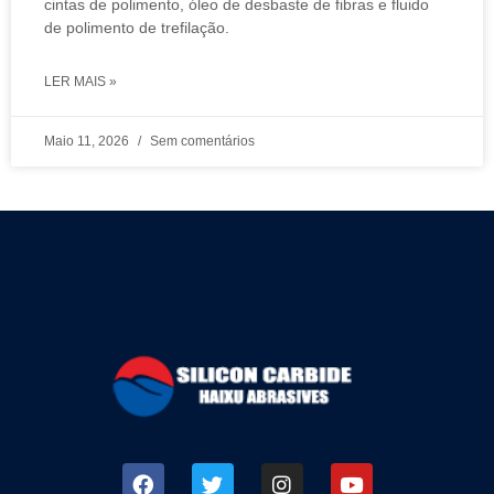
cintas de polimento, óleo de desbaste de fibras e fluido
de polimento de trefilação.
LER MAIS »
Maio 11, 2026
Sem comentários