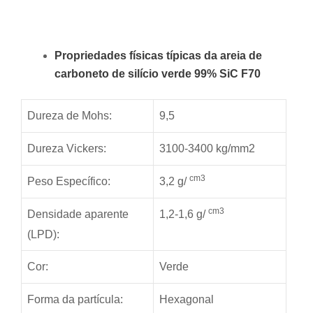
Propriedades físicas típicas da areia de
carboneto de silício verde 99% SiC F70
Dureza de Mohs:
9,5
Dureza Vickers:
3100-3400 kg/mm2
cm3
Peso Específico:
3,2 g/
cm3
Densidade aparente
1,2-1,6 g/
(LPD):
Cor:
Verde
Forma da partícula:
Hexagonal